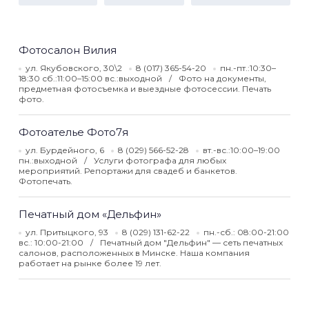
Фотосалон Вилия
ул. Якубовского, 30\2
8 (017) 365-54-20
пн.-пт.:10:30–
18:30 сб.:11:00–15:00 вс.:выходной
Фото на документы,
предметная фотосъемка и выездные фотосессии. Печать
фото.
Фотоателье Фото7я
ул. Бурдейного, 6
8 (029) 566-52-28
вт.-вс.:10:00–19:00
пн.:выходной
Услуги фотографа для любых
мероприятий. Репортажи для свадеб и банкетов.
Фотопечать.
Печатный дом «Дельфин»
ул. Притыцкого, 93
8 (029) 131-62-22
пн.-сб.: 08:00-21:00
вс.: 10:00-21:00
Печатный дом "Дельфин" — сеть печатных
салонов, расположенных в Минске. Наша компания
работает на рынке более 19 лет.