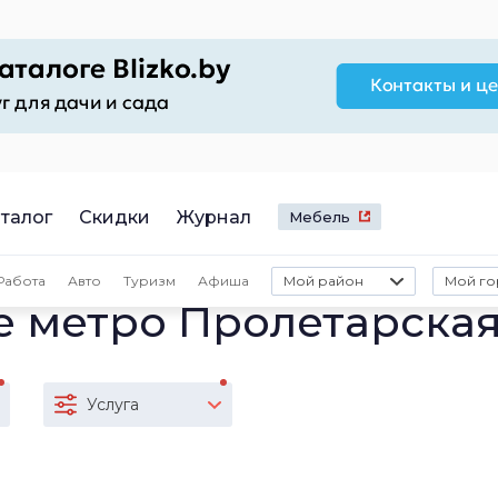
талог
Скидки
Журнал
Мебель
Работа
Авто
Туризм
Афиша
Мой район
Мой го
ле метро Пролетарска
Услуга