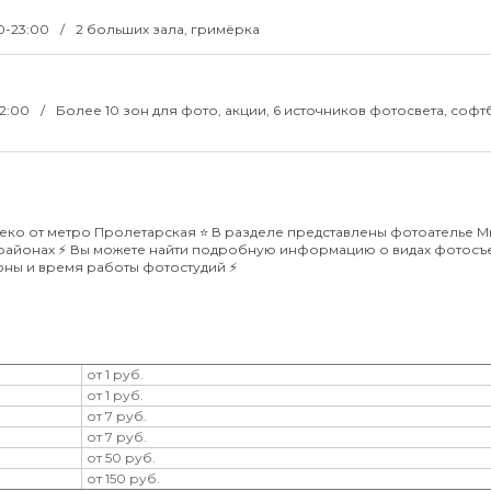
00-23:00
2 больших зала, гримёрка
22:00
Более 10 зон для фото, акции, 6 источников фотосвета, софт
ко от метро Пролетарская ⭐️ В разделе представлены фотоателье М
орайонах ⚡️ Вы можете найти подробную информацию о видах фотосъ
оны и время работы фотостудий ⚡️
от 1 руб.
от 1 руб.
от 7 руб.
от 7 руб.
от 50 руб.
от 150 руб.