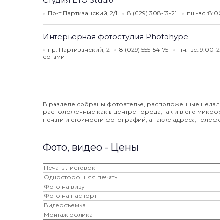
Студия ETO Studio
Пр-т Партизанский, 2/1
8 (029) 308-13-21
пн.-вс.:8:
Интерьерная фотостудия Photohype
пр. Партизанский, 2
8 (029) 555-54-75
пн.-вс.:9:00-
сотами
В разделе собраны фотоателье, расположенные недале
расположенные как в центре города, так и в его микр
печати и стоимости фотографий, а также адреса, телеф
Фото, видео - Цены
Печать листовок
Односторонняя печать
Фото на визу
Фото на паспорт
Видеосъемка
Монтаж ролика