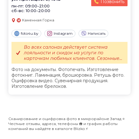
Позвонить
пн-пт: 09:00-21:00
сб-вс: 10:00-20:00
Каменная Горка
foto4u.by
Instagram
Написать
Во всех салонах действует система
лояльности и скидок на услуги по
карточкам любимых клиентов. Сезонные...
Фото на документы. Фотопечать. Изготовление
фотокниг. Ламинация, брошюровка. Ретушь фото.
Оцифровка видео. Сувенирная продукция.
Изготовление брелоков.
Сканирование и оцифровка фото в микрорайоне Запад ⭐️
Честные отзывы, адреса, телефоны ☎️ и график работы
компаний вы найдёте в каталоге Blizko ⚡️