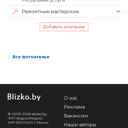
Ритуальные услуги
Ремонтные мастерские
Добавить компанию
Все фотоателье
О нас
Реклама
© 2009-2026 blizko.by,
Вакансии
ЧУП «БарокМедиа»,
УНП 391272241, г.Минск
Наши авторы