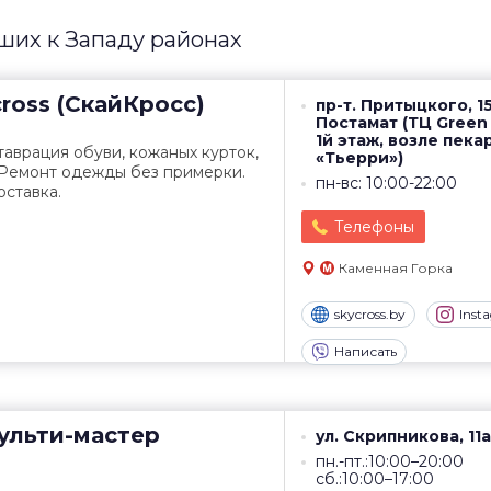
их к Западу районах
ross (СкайКросс)
пр-т. Притыцкого, 15
Постамат (ТЦ Green 
1й этаж, возле пека
таврация обуви, кожаных курток,
«Тьерри»)
 Ремонт одежды без примерки.
пн-вс: 10:00-22:00
ставка.
Телефоны
Каменная Горка
skycross.by
Inst
Написать
льти-мастер
ул. Скрипникова, 11а
пн.-пт.:10:00–20:00
сб.:10:00–17:00