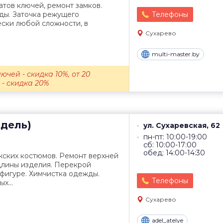
тов ключей, ремонт замков.
ды. Заточка режущего
Телефоны
ски любой сложности, в
Сухарево
multi-master.by
ючей - скидка 10%, от 20
- скидка 20%
Адель)
ул. Сухаревская, 62
пн-пт: 10:00-19:00
сб: 10:00-17:00
обед: 14:00-14:30
жских костюмов. Ремонт верхней
лины изделия. Перекрой
фигуре. Химчистка одежды.
Телефоны
х...
Сухарево
adel_atelye