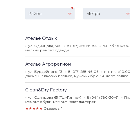
Район
Метро
Ателье Отдых
ул. Одинцова, 36/1
8 (017) 365-58-84
пн.-сб.: с 10:0
мелкий ремонт одежды.
Ателье Агрорегион
ул. Бурдейного, 13
8 (017) 258-46-06
пн.-пт.: с 10:
джинс, шелковых платьев, мужских брюк и шорт, пальто.
Clean&Dry Factory
ул. Одинцова 65 (ТЦ «Гиппо»)
8 (044) 780-30-61
Пн.
Ремонт обуви. Ремонт кожгалантереи.
★★★★★
Отзывов: 1