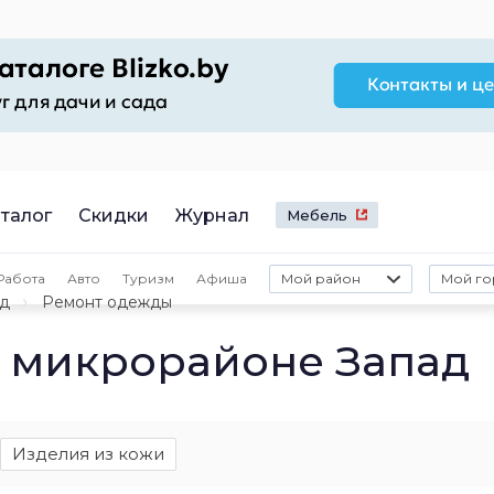
талог
Скидки
Журнал
Мебель
Работа
Авто
Туризм
Афиша
Мой район
Мой го
ад
Ремонт одежды
 микрорайоне Запад
Изделия из кожи