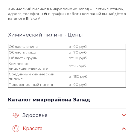
Химический пилинг в микрорайоне Запад ⭐️ Честные отзывы,
адреса, телефоны ☎️ и график работы компаний вы найдёте в
каталоге Blizko ⚡️
Химический пилинг - Цены
Область: спина
от 90 руб.
Область: лицо
от 70 руб.
Область: грудь
от 90 руб.
Комплекс:
от 95 руб.
лицо+шея+декольте
Срединный химический
от 150 руб.
пилинг
Поверхностный пилинг
от 90 руб.
Каталог микрорайона Запад
Здоровье
Красота