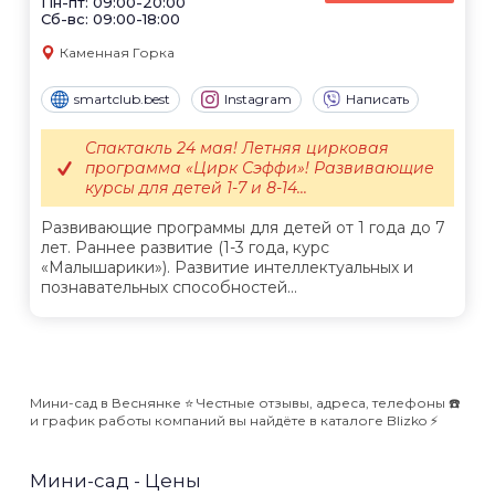
Пн-пт: 09:00-20:00
Сб-вс: 09:00-18:00
Каменная Горка
smartclub.best
Instagram
Написать
Спактакль 24 мая! Летняя цирковая
программа «Цирк Сэффи»! Развивающие
курсы для детей 1-7 и 8-14...
Развивающие программы для детей от 1 года до 7
лет. Раннее развитие (1-3 года, курс
«Малышарики»). Развитие интеллектуальных и
познавательных способностей...
Мини-сад в Веснянке ⭐️ Честные отзывы, адреса, телефоны ☎️
и график работы компаний вы найдёте в каталоге Blizko ⚡️
Мини-сад - Цены