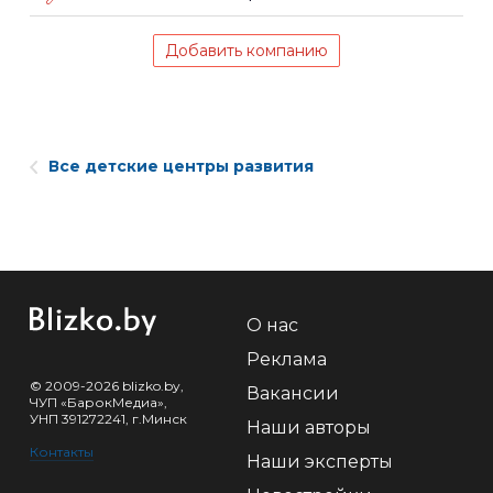
Добавить компанию
Все детские центры развития
О нас
Реклама
© 2009-2026 blizko.by,
Вакансии
ЧУП «БарокМедиа»,
УНП 391272241, г.Минск
Наши авторы
Контакты
Наши эксперты