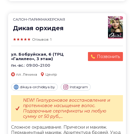
САЛОН-ПАРИКМАХЕРСКАЯ
Дикая орхидея
★★★★★
Отзывов: 1
ул. Бобруйская, 6 (ТРЦ
Позвонить
«Галилео», 3 этаж)
пн.-вс.: 09:00–21:00
пл. Ленина
Центр
dikaya-orchideya.by
Instagram
NEW! Гиалуроновое восстановление и
протеиновое насыщение волос.
Подарочные сертификаты на любую
сумму от 50 руб.,...
Сложное окрашивание. Прически и макияж.
Перманентный макияж. Архитектура бровей. Уход