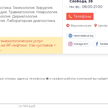
Слобода, 26
пн.-вс.: 08:00-21:00
стика. Гинекология. Хирургия.
дия. Травматология. Неврология.
логия. Дерматология.
Телефоны
ия. Лабораторная диагностика.
Фрунзенская
Центр
neomedical.by
гинекологических услуг.
Instagram
faceb
на RF-лифтинг. Узи суставов +
..
ые отзывы, адреса, телефоны ☎️ и график работы компаний вы найдёт
от 100 руб.