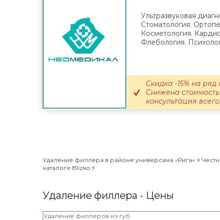
Ультразвуковая диагно
Стоматология. Ортопе
Косметология. Кардио
Флебология. Психолог
Скидка -15% на ряд 
Снижена стоимость 
консультация всего.
Удаление филлера в районе универсама «Рига» ⭐️ Честн
каталоге Blizko ⚡️
Удаление филлера - Цены
Удаление филлеров из губ