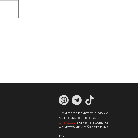
При перепечатке любых
материалов портала
Blizko.by
активная ссылка
на источник обязательна
18+