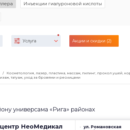
ллера
Инъекции гиалуроновой кислоты
Услуга
Акции и скидки (2)
0
Косметология, лазер, пластика, массаж, пилинг, прокол ушей, к
изаж, татуаж, уход за бровями и ресницами
йону универсама «Рига» районах
центр
НеоМедикал
ул. Романовская