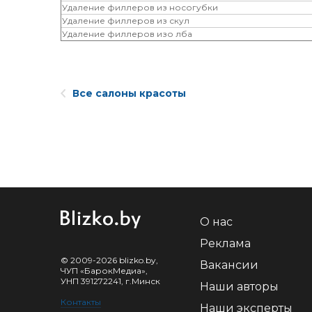
Удаление филлеров из носогубки
Удаление филлеров из скул
Удаление филлеров изо лба
Все салоны красоты
О нас
Реклама
© 2009-2026 blizko.by,
Вакансии
ЧУП «БарокМедиа»,
УНП 391272241, г.Минск
Наши авторы
Контакты
Наши эксперты