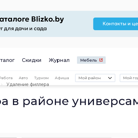
талог
Скидки
Журнал
Мебель
Работа
Авто
Туризм
Афиша
Мой район
Мой го
Удаление филлера
а в районе универса