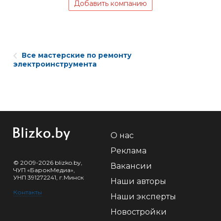
Добавить компанию
Все мастерские по ремонту
электроинструмента
О нас
Реклама
© 2009-2026 blizko.by,
Вакансии
ЧУП «БарокМедиа»,
УНП 391272241, г.Минск
Наши авторы
Контакты
Наши эксперты
Новостройки