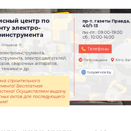
исный центр по
пр-т. газеты Правда,
40/1-13
нту электро-
пн.-пт.: 09:00-19:00
оинструмента
сб.: 10:00-16:00
Отзывов: 11
Телефоны
электроинструмента,
струмента, электродвигателей,
Петровщина
Юго-За
оров, сварочных аппаратов,
 техники и др.
tvoyservice.by
вка строительного
умента! Бесплатная
остика! Осуществляем выдачу
тных актов для последующего
ния!