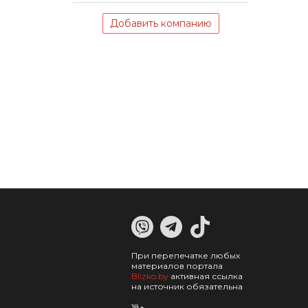
Добавить компанию
При перепечатке любых
материалов портала
Blizko.by
активная ссылка
на источник обязательна
18+