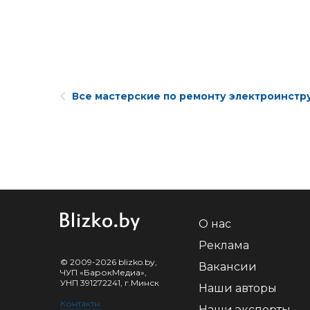
Все мастерские по ремонту электроинстр
О нас
Реклама
© 2009-2026 blizko.by,
Вакансии
ЧУП «БарокМедиа»,
УНП 391272241, г.Минск
Наши авторы
Контакты
Наши эксперты