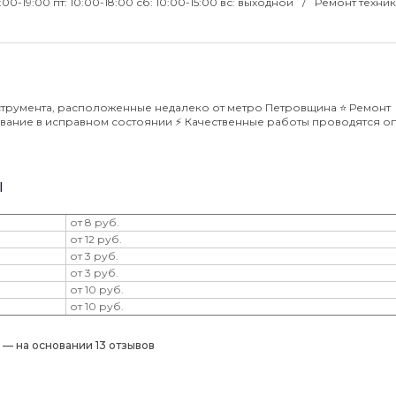
0:00-19:00 пт: 10:00-18:00 сб: 10:00-15:00 вс: выходной
Ремонт техник
трумента, расположенные недалеко от метро Петровщина ⭐️ Ремонт
ание в исправном состоянии ⚡️ Качественные работы проводятся о
ы
от 8 руб.
от 12 руб.
от 3 руб.
от 3 руб.
от 10 руб.
от 10 руб.
) — на основании 13 отзывов