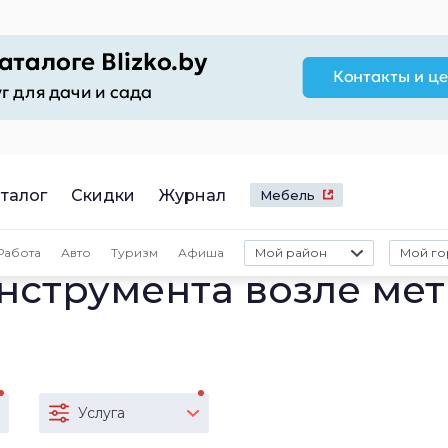
талог
Скидки
Журнал
Мебель
Работа
Авто
Туризм
Афиша
Мой район
Мой го
нструмента возле ме
Услуга