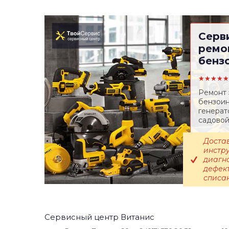
Серв
ремо
бенз
★★★★★
Ремонт 
бензоин
генерат
садовой
Доста
инстр
диагн
дефек
списа
Сервисный центр Витанис