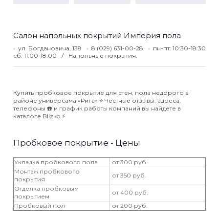
Салон напольных покрытий Империя пола
ул. Богдановича, 138
8 (029) 631-00-28
пн-пт: 10:30-18:30
сб: 11:00-18:00
Напольные покрытия.
Купить пробковое покрытие для стен, пола недорого в
районе универсама «Рига» ⭐️ Честные отзывы, адреса,
телефоны ☎️ и график работы компаний вы найдёте в
каталоге Blizko ⚡️
Пробковое покрытие - Цены
Укладка пробкового пола
от 300 руб.
Монтаж пробкового
от 350 руб.
покрытия
Отделка пробковым
от 400 руб.
покрытием
Пробковый пол
от 200 руб.