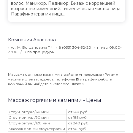
волос. Маникюр. Педикюр. Визаж с коррекцией
возрастных изменений. Гигиеническая чистка лица.
Парафинотерапия лица....
Компания Аллспана
ул. М. Богдановича 114
8 (033) 304-32-20
пн-вс: 09:00-
21:00
Спа процедуры.
Массаж горячими камнями в районе универсама «Рига» ⭐️
Честные отзывы, адреса, телефоны ☎️ и график работы
компаний вы найдёте в каталоге Blizko ⚡️
Массаж горячими камнями - Цены
Стоун-ритуал/60 мин
от 140 руб.
Стоун-ритуал/90 мин
от 185 руб.
Стоун-ритуал/120 мин
от 240 руб.
Массаж с эл-ми стоунтерапии
от 50 руб.