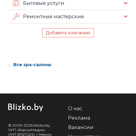
Бытовые услуги
Ремонтные мастерские
Добавить компанию
Все spa-салоны
О нас
Реклама
© 2009-2026 blizko.by,
Вакансии
ЧУП «БарокМедиа»,
УНП 391272241, г.Минск