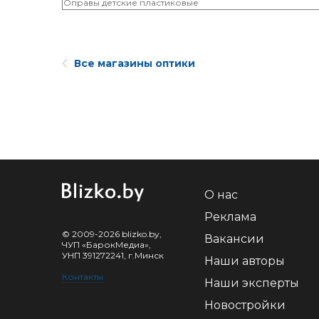
Оправы детские пластиковые
Все магазины оптики
О нас
Реклама
© 2009-2026 blizko.by,
Вакансии
ЧУП «БарокМедиа»,
УНП 391272241, г.Минск
Наши авторы
Контакты
Наши эксперты
Новостройки