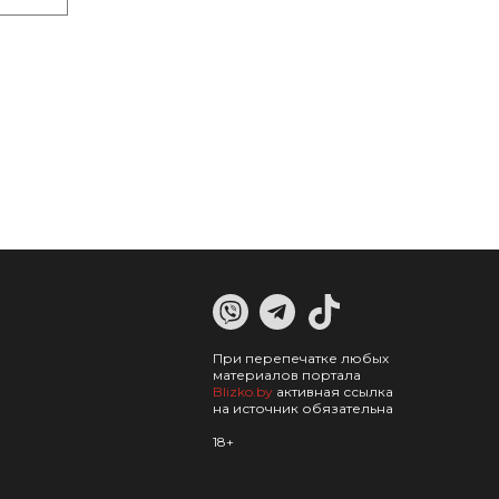
При перепечатке любых
материалов портала
Blizko.by
активная ссылка
на источник обязательна
18+