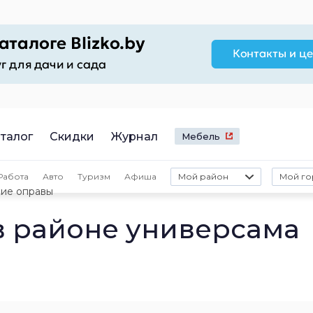
талог
Скидки
Журнал
Мебель
Работа
Авто
Туризм
Афиша
Мой район
Мой го
ие оправы
в районе универсама