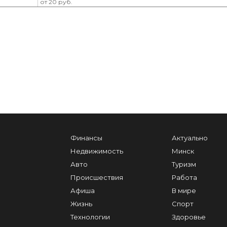
от 20 руб.
Финансы
Актуально
Недвижимость
Минск
Авто
Туризм
Происшествия
Работа
Афиша
В мире
Жизнь
Спорт
Технологии
Здоровье