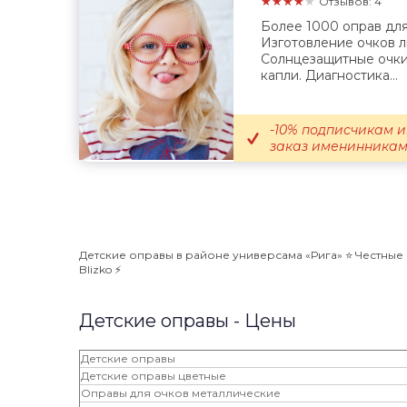
★★★★★
Отзывов: 4
Более 1000 оправ для
Изготовление очков 
Солнцезащитные очки,
капли. Диагностика...
-10% подписчикам и
заказ именинникам; 
Детские оправы в районе универсама «Рига» ⭐️ Честные
Blizko ⚡️
Детские оправы - Цены
Детские оправы
Детские оправы цветные
Оправы для очков металлические