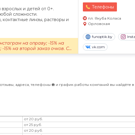
Телефоны
 взрослых и детей от 0+.
любой сложности.
пл. Якуба Коласа
 контактные линзы, растворы и
Орловская
funoptik.by
Ins
нстаграм на оправу; -15% на
vk.com
-15% на второй заказ очков. С...
 отзывы, адреса, телефоны ☎️ и график работы компаний вы найдёте в
от 20 руб.
от 25 руб.
от 20 руб.