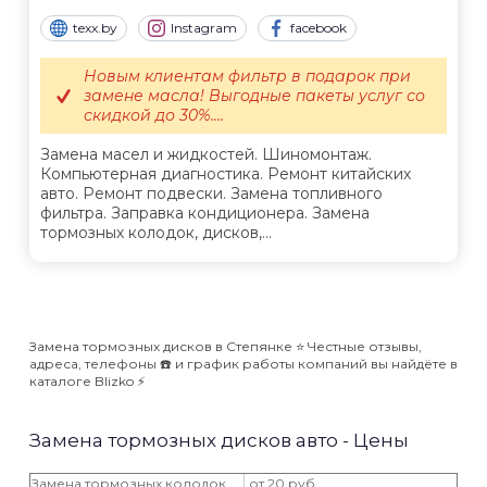
texx.by
Instagram
facebook
Новым клиентам фильтр в подарок при
замене масла! Выгодные пакеты услуг со
скидкой до 30%....
Замена масел и жидкостей. Шиномонтаж.
Компьютерная диагностика. Ремонт китайских
авто. Ремонт подвески. Замена топливного
фильтра. Заправка кондиционера. Замена
тормозных колодок, дисков,...
Замена тормозных дисков в Степянке ⭐️ Честные отзывы,
адреса, телефоны ☎️ и график работы компаний вы найдёте в
каталоге Blizko ⚡️
Замена тормозных дисков авто - Цены
Замена тормозных колодок
от 20 руб.