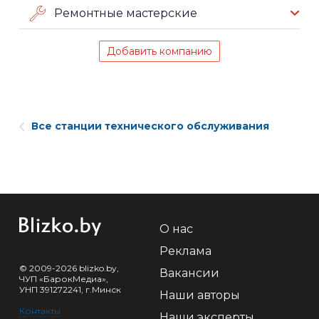
Ремонтные мастерские
Добавить компанию
Все станции технического обслуживания
О нас
Реклама
© 2009-2026 blizko.by,
Вакансии
ЧУП «БарокМедиа»,
УНП 391272241, г.Минск
Наши авторы
Контакты
Наши эксперты