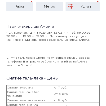
Район
Метро
Услуга
Парикмахерская Амрита
ул. Высокая, 11д
8 (029) 384-52-02
пн-сб: с 9.00 до
20.00 вс: с 10.00 до 18.00
Парикмахерские услуги.
Маникюр. Педикюр. Профессиональные специалисты.
Снятие гель-лака в Степянке ⭐️ Честные отзывы, адреса,
телефоны ☎️ и график работы компаний вы найдёте в
каталоге Blizko ⚡️
Снятие гель-лака - Цены
Снятие гель-лака
от 7 руб.
Снятие гель-лака без
от 10 руб.
покрытия
Снятие гель-лака на ногах
от 8 руб.
Снятие геля, акрила,