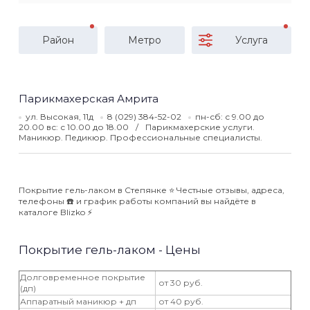
Район
Метро
Услуга
Парикмахерская Амрита
ул. Высокая, 11д
8 (029) 384-52-02
пн-сб: с 9.00 до
20.00 вс: с 10.00 до 18.00
Парикмахерские услуги.
Маникюр. Педикюр. Профессиональные специалисты.
Покрытие гель-лаком в Степянке ⭐️ Честные отзывы, адреса,
телефоны ☎️ и график работы компаний вы найдёте в
каталоге Blizko ⚡️
Покрытие гель-лаком - Цены
Долговременное покрытие
от 30 руб.
(дп)
Аппаратный маникюр + дп
от 40 руб.