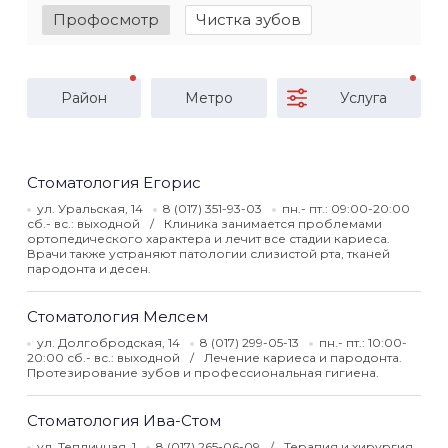
Профосмотр
Чистка зубов
Район
Метро
Услуга
Стоматология Егорис
ул. Уральская, 14
8 (017) 351-93-03
пн.- пт.: 09:00-20:00
сб.- вс.: выходной
Клиника занимается проблемами
ортопедического характера и лечит все стадии кариеса.
Врачи также устраняют патологии слизистой рта, тканей
пародонта и десен.
Стоматология Мелсем
ул. Долгобродская, 14
8 (017) 299-05-13
пн.- пт.: 10:00-
20:00 сб.- вс.: выходной
Лечение кариеса и пародонта.
Протезирование зубов и профессиональная гигиена.
Стоматология Ива-Стом
ул. Тепличная, 1
8 (017) 265-06-09
Терапия и хирургия.