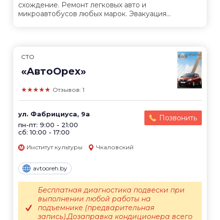
схождение. Ремонт легковых авто и
микроавтобусов любых марок. Эвакуация...
СТО
«АвтоОрех»
★★★★★
Отзывов: 1
ул. Фабрициуса, 9а
Позвонить
пн-пт: 9:00 - 21:00
сб: 10:00 - 17:00
Институт культуры
Чкаловский
avtooreh.by
Бесплатная диагностика подвески при
выполнении любой работы на
подъемнике (предварительная
запись).Дозаправка кондиционера всего