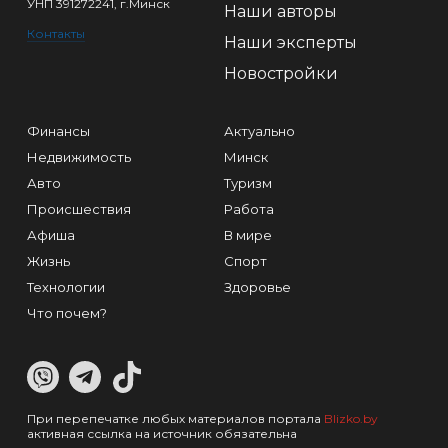
УНП 391272241, г.Минск
Наши авторы
Контакты
Наши эксперты
Новостройки
Финансы
Актуально
Недвижимость
Минск
Авто
Туризм
Происшествия
Работа
Афиша
В мире
Жизнь
Спорт
Технологии
Здоровье
Что почем?
При перепечатке любых материалов портала
Blizko.by
активная ссылка на источник обязательна