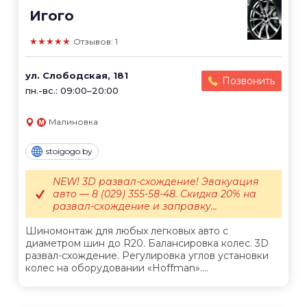
Игого
★★★★★
Отзывов: 1
ул. Слободская, 181
Позвонить
пн.-вс.: 09:00–20:00
Малиновка
stoigogo.by
NEW! 3D развал-схождение! Эвакуация
авто — 8 (029) 355-58-48. Скидка 20% на
развал-схождение и заправку...
Шиномонтаж для любых легковых авто с
диаметром шин до R20. Балансировка колес. 3D
развал-схождение. Регулировка углов установки
колес на оборудовании «Hoffman»....