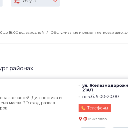
Услуга
:30 до 18:00 вс.: выходной
Обслуживание и ремонт легковых авто, д
ург районах
ул. Железнодорожн
21А/1
пн-сб: 9:00–20:00
мена запчастей. Диагностика и
ена масла. 3D сход-развал.
ров.
Телефоны
Михалово