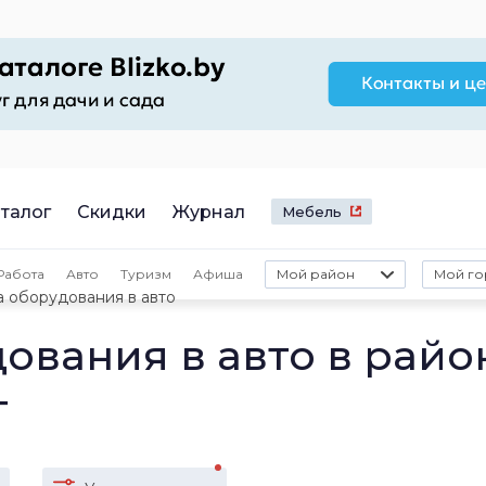
талог
Скидки
Журнал
Мебель
Работа
Авто
Туризм
Афиша
Мой район
Мой го
а оборудования в авто
ования в авто в райо
г