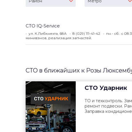
Район
Метро
СТО IQ-Service
ул. К.Либкнехта, 68А
8 (029) 111-41-42
пн.- сб.: c 08
минивэнов, реализация запчастей.
СТО в ближайших к Розы Люксемб
СТО
Ударник
ТО и техконтроль. За
ремонт подвески. Pам
Заправка кондиционе