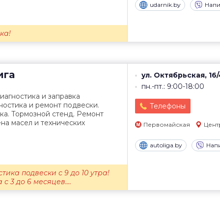
udarnik.by
Напи
ка!
ига
ул. Октябрьская, 16/
пн.-пт.: 9:00-18:00
иагностика и заправка
ностика и ремонт подвески.
Телефоны
ка. Тормозной стенд. Ремонт
на масел и технических
Первомайская
Цент
autoliga.by
Нап
тика подвески с 9 до 10 утра!
с 3 до 6 месяцев....