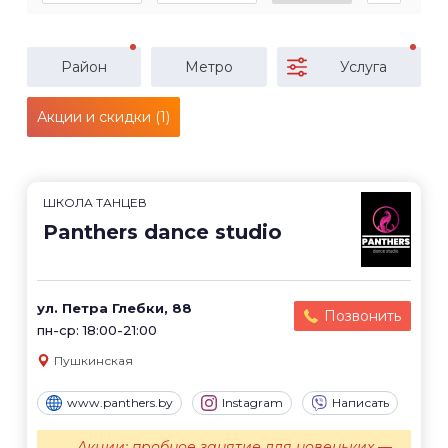
Район
Метро
Услуга
Акции и скидки (1)
ШКОЛА ТАНЦЕВ
Panthers dance studio
ул. Петра Глебки, 88
Позвонить
пн-ср: 18:00-21:00
Пушкинская
www.panthers.by
Instagram
Написать
Акции: пробное занятие для новеньких —