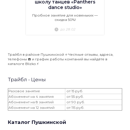
школу танцев «Panthers
dance studio»
Пробное занятие для новеньких —
скидка 50%!
до 28.02
Трайбл в районе Пушкинской ⭐️ Честные отзывы, адреса,
телефоны ☎️ и график работы компаний вы найдёте в
каталоге Blizko ⚡️
Трайбл - Цены
Разовое занятие
от 15 руб.
Абонемент на 4 занятия
от 55 руб.
Абонемент на 8 занятий
от 90 руб.
Абонемент на 12 занятий
от 115 руб.
Каталог Пушкинской