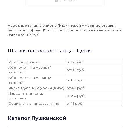
до 28.02
Народные танцы в районе Пушкинской ⭐️ Честные отзывы,
адреса, телефоны ☎️ и график работы компаний вы найдёте в
каталоге Blizko ⚡️
Школы народного танца - Цены
Разовое занятие
от 17 руб.
Абонемент на месяц (4
от 50 руб.
занятия)
Абонемент на месяц (8
от 85 руб.
занятий)
Индивидуальные уроки (в час)
от 40 руб.
Народные танцы для
от 80 руб.
взрослых
Социальные танцы/занятие
от 15 руб.
Каталог Пушкинской