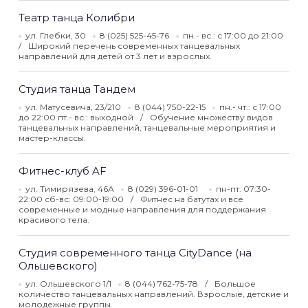
Театр танца Колибри
ул. Глебки, 30
8 (025) 525-45-76
пн.- вс.: с 17:00 до 21:00
Широкий перечень современных танцевальных
направлений для детей от 3 лет и взрослых.
Студия танца Тандем
ул. Матусевича, 23/210
8 (044) 750-22-15
пн.- чт.: с 17:00
до 22:00 пт.- вс.: выходной
Обучение множеству видов
танцевальных направлений, танцевальные мероприятия и
мастер-классы.
Фитнес-клуб AF
ул. Тимирязева, 46А
8 (029) 396-01-01
пн-пт: 07:30-
22:00 сб-вс: 09:00-19:00
Фитнес на батутах и все
современные и модные направления для поддержания
красивого тела.
Студия современного танца CityDance (на
Ольшевского)
ул. Ольшевского 1/1
8 (044) 762-75-78
Большое
количество танцевальных направлений. Взрослые, детские и
молодежные группы.