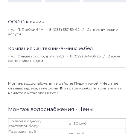
ООО Славянин
ул. П. Глебки 64А
8 (033) 357-59-92
Сантехнические
услуги.
Компания Сантехник-в-минске.бел
ул. Ольшевского, д. 9 к. 2–52
8 (029) 574-01-25
Вызов
сантехника на дом.
Монтаж водоснабжения в районе Пушкинской ⭐️ Честные
отзывы, адреса, телефоны ☎️ и график работы компаний вы
найдёте в каталоге Blizko ⚡️
Монтаж водоснабжения - Цены
Подвод к одному
от 30 руб.
сантехприбору
Разводка труб
от 2 руб.