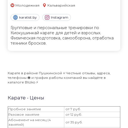
Молодежная
Кальварийская
karatist.by
Instagram
Групповые и персональные тренировки по
Киокушинкай карате для детей и взрослых.
Физическая подготовка, самооборона, отработка
техники бросков.
Карате в районе Пушкинской ⭐️ Честные отзывы, адреса,
телефоны ☎️ и график работы компаний вы найдёте в
каталоге Blizko ⚡️
Карате - Цены
Пробное занятие
от 7 руб.
Разовое занятие
от 12 руб.
Абонемент на месяц (4
от 35 руб.
занятий)