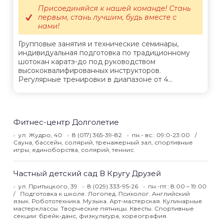
Присоединяйся к нашей команде! Стань
первым, стань лучшим, будь вместе с
нами!
Групповые занятия и технические семинары,
индивидуальная подготовка по традиционному
шотокан каратэ-до под руководством
высококвалифированных инструкторов.
Регулярные тренировки в диапазоне от 4...
Фитнес-центр Долголетие
ул. Жудро, 40
8 (017) 365-39-82
пн.- вс.: 09:0-23:00
Сауна, бассейн, солярий, тренажерный зал, спортивные
игры, единоборства, солярий, теннис.
Частный детский сад В Кругу Друзей
ул. Притыцкого, 39
8 (029) 333-95-26
пн.-пт.: 8:00 – 19:00
Подготовка к школе. Логопед. Психолог. Английский
язык. Робототехника. Музыка. Арт-мастерская. Кулинарные
мастерклассы. Творческие пятницы. Квесты. Спортивные
секции: брейк-данс, физкультура, хореография.