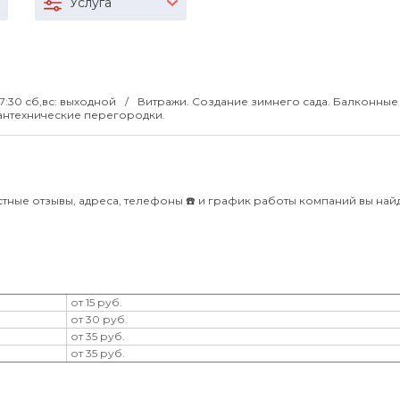
Услуга
17:30 сб,вс: выходной
Витражи. Создание зимнего сада. Балконные
антехнические перегородки.
стные отзывы, адреса, телефоны ☎️ и график работы компаний вы найд
от 15 руб.
от 30 руб.
от 35 руб.
от 35 руб.