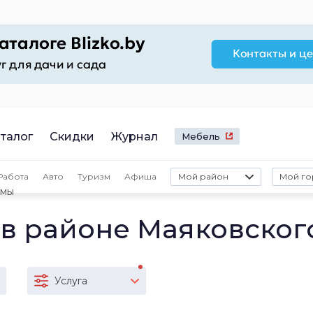
талог
Скидки
Журнал
Мебель
Работа
Авто
Туризм
Афиша
Мой район
Мой го
амы
в районе Маяковског
Услуга