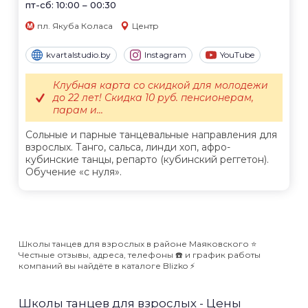
пт-сб: 10:00 – 00:30
пл. Якуба Коласа
Центр
kvartalstudio.by
Instagram
YouTube
Клубная карта со скидкой для молодежи
до 22 лет! Скидка 10 руб. пенсионерам,
парам и...
Сольные и парные танцевальные направления для
взрослых. Танго, сальса, линди хоп, афро-
кубинские танцы, репарто (кубинский реггетон).
Обучение «с нуля».
Школы танцев для взрослых в районе Маяковского ⭐️
Честные отзывы, адреса, телефоны ☎️ и график работы
компаний вы найдёте в каталоге Blizko ⚡️
Школы танцев для взрослых - Цены