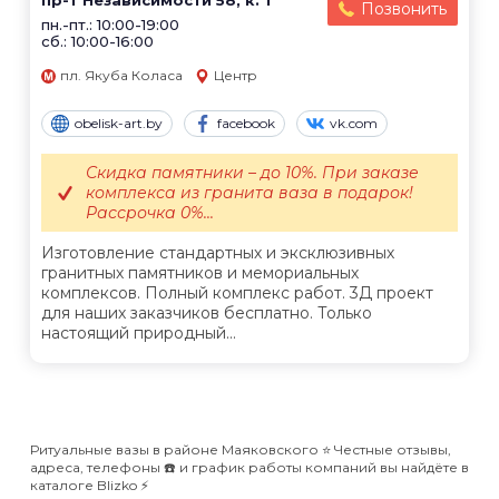
пр-т Независимости 58, к. 1
Позвонить
пн.-пт.: 10:00-19:00
сб.: 10:00-16:00
пл. Якуба Коласа
Центр
obelisk-art.by
facebook
vk.com
Скидка памятники – до 10%. При заказе
комплекса из гранита ваза в подарок!
Рассрочка 0%...
Изготовление стандартных и эксклюзивных
гранитных памятников и мемориальных
комплексов. Полный комплекс работ. 3Д проект
для наших заказчиков бесплатно. Только
настоящий природный...
Ритуальные вазы в районе Маяковского ⭐️ Честные отзывы,
адреса, телефоны ☎️ и график работы компаний вы найдёте в
каталоге Blizko ⚡️