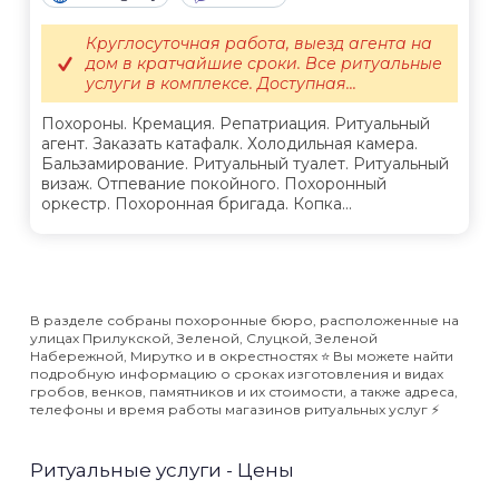
Круглосуточная работа, выезд агента на
дом в кратчайшие сроки. Все ритуальные
услуги в комплексе. Доступная...
Похороны. Кремация. Репатриация. Ритуальный
агент. Заказать катафалк. Холодильная камера.
Бальзамирование. Ритуальный туалет. Ритуальный
визаж. Отпевание покойного. Похоронный
оркестр. Похоронная бригада. Копка...
В разделе собраны похоронные бюро, расположенные на
улицах Прилукской, Зеленой, Слуцкой, Зеленой
Набережной, Мирутко и в окрестностях ⭐️ Вы можете найти
подробную информацию о сроках изготовления и видах
гробов, венков, памятников и их стоимости, а также адреса,
телефоны и время работы магазинов ритуальных услуг ⚡️
Ритуальные услуги - Цены