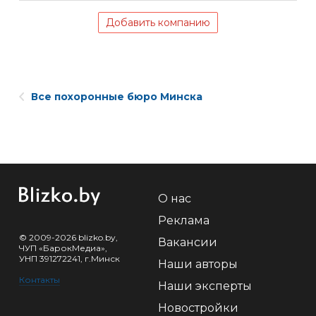
Добавить компанию
Все похоронные бюро Минска
О нас
Реклама
© 2009-2026 blizko.by,
Вакансии
ЧУП «БарокМедиа»,
УНП 391272241, г.Минск
Наши авторы
Контакты
Наши эксперты
Новостройки