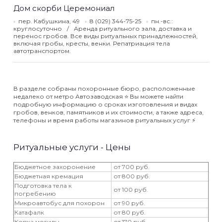
Дом скорби Церемониал
пер. Кабушкина, 49
8 (029) 344-75-25
пн.-вс.:
круглосуточно
Аренда ритуального зала, доставка и
перенос гробов. Все виды ритуальных принадлежностей,
включая гробы, кресты, венки. Репатриация тела
автотранспортом.
В разделе собраны похоронные бюро, расположенные
недалеко от метро Автозаводская ⭐️ Вы можете найти
подробную информацию о сроках изготовления и видах
гробов, венков, памятников и их стоимости, а также адреса,
телефоны и время работы магазинов ритуальных услуг ⚡️
Ритуальные услуги - Цены
Бюджетное захоронение
от 700 руб.
Бюджетная кремация
от 800 руб.
Подготовка тела к
от 100 руб.
погребению
Микроавтобус для похорон
от 90 руб.
Катафалк
от 80 руб.
Копка могилы
от 170 руб.