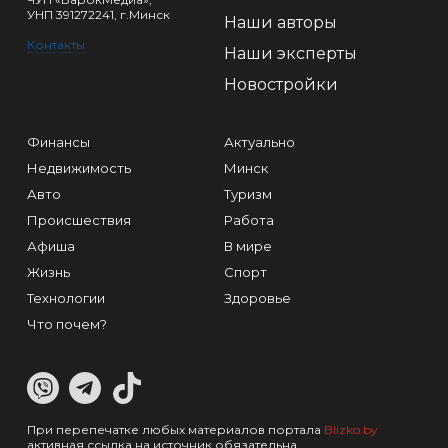
УНП 391272241, г.Минск
Наши авторы
Контакты
Наши эксперты
Новостройки
Финансы
Актуально
Недвижимость
Минск
Авто
Туризм
Происшествия
Работа
Афиша
В мире
Жизнь
Спорт
Технологии
Здоровье
Что почем?
При перепечатке любых материалов портала
Blizko.by
активная ссылка на источник обязательна