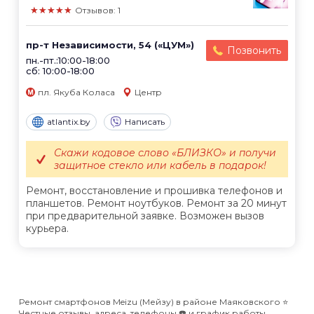
★★★★★
Отзывов: 1
пр-т Независимости, 54 («ЦУМ»)
Позвонить
пн.-пт.:10:00-18:00
сб: 10:00-18:00
пл. Якуба Коласа
Центр
atlantix.by
Написать
Скажи кодовое слово «БЛИЗКО» и получи
защитное стекло или кабель в подарок!
Ремонт, восстановление и прошивка телефонов и
планшетов. Ремонт ноутбуков. Ремонт за 20 минут
при предварительной заявке. Возможен вызов
курьера.
Ремонт смартфонов Meizu (Мейзу) в районе Маяковского ⭐️
Честные отзывы, адреса, телефоны ☎️ и график работы