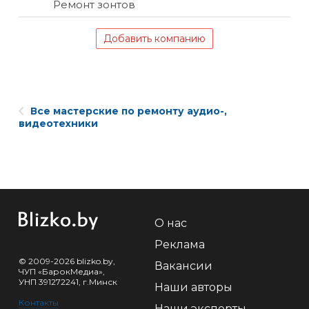
Ремонт зонтов
Добавить компанию
Все мастерские по ремонту аудио-,
видеотехники
О нас
Реклама
© 2009-2026 blizko.by,
Вакансии
ЧУП «БарокМедиа»,
УНП 391272241, г.Минск
Наши авторы
Контакты
Наши эксперты