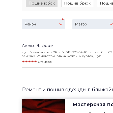
Пошив юбок
Пошив брюк
Пошив
Район
Метро
Ателье Элформ
ул. Маяковского, 26
8 (017) 223-37-48
пн.- сб.: с 
эскизам. Ремонт трикотажа, кожаных курток, шуб.
★★★★★
Отзывов: 1
Ремонт и пошив одежды в ближай
Мастерская п