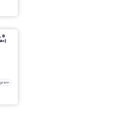
, 8
а»)
agram