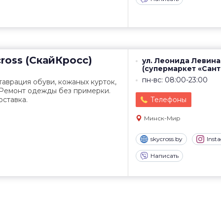
ross (СкайКросс)
ул. Леонида Левина
(супермаркет «Сант
пн-вс: 08:00-23:00
таврация обуви, кожаных курток,
 Ремонт одежды без примерки.
ставка.
Телефоны
Минск-Мир
skycross.by
Inst
Написать