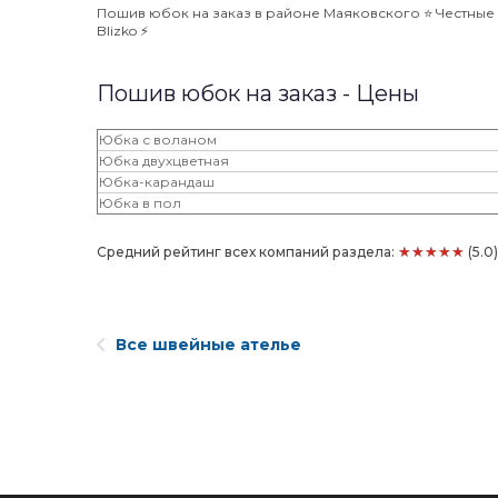
Пошив юбок на заказ в районе Маяковского ⭐️ Честные 
Blizko ⚡️
Пошив юбок на заказ - Цены
Юбка с воланом
Юбка двухцветная
Юбка-карандаш
Юбка в пол
★★★★★
Средний рейтинг всех компаний раздела:
(5.0
Все швейные ателье