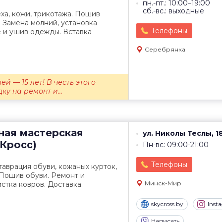
пн.-пт.: 10:00–19:00
сб.-вс.: выходные
ха, кожи, трикотажа. Пошив
. Замена молний, установка
Телефоны
 и ушив одежды. Вставка
Серебрянка
й — 15 лет! В честь этого
у на ремонт и...
ная мастерская
ул. Николы Теслы, 1
йКросс)
Пн-вс: 09:00-21:00
Телефоны
таврация обуви, кожаных курток,
 Пошив обуви. Ремонт и
Минск-Мир
стка ковров. Доставка.
skycross.by
Inst
Написать