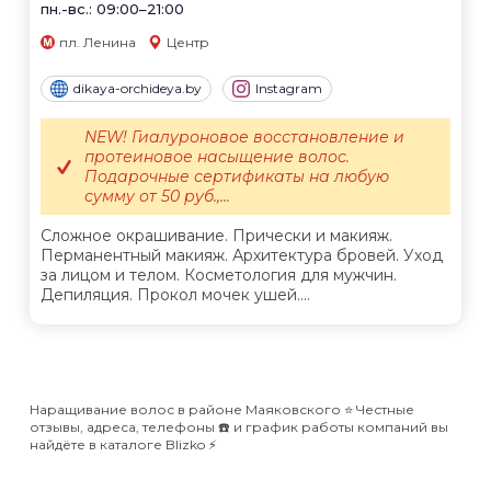
пн.-вс.: 09:00–21:00
пл. Ленина
Центр
dikaya-orchideya.by
Instagram
NEW! Гиалуроновое восстановление и
протеиновое насыщение волос.
Подарочные сертификаты на любую
сумму от 50 руб.,...
Сложное окрашивание. Прически и макияж.
Перманентный макияж. Архитектура бровей. Уход
за лицом и телом. Косметология для мужчин.
Депиляция. Прокол мочек ушей....
Наращивание волос в районе Маяковского ⭐️ Честные
отзывы, адреса, телефоны ☎️ и график работы компаний вы
найдёте в каталоге Blizko ⚡️