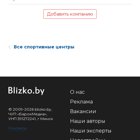
Добавить компанию
Все спортивные центры
О нас
Реклама
© 2009-2026 blizko.by,
Вакансии
ЧУП «БарокМедиа»,
УНП 391272241, г.Минск
Наши авторы
Контакты
Наши эксперты