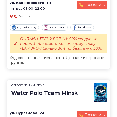
ул. Калиновского, 111
Позвонить
пн.-вс.: 09:00-22:00
Восток
gymstars.by
Instagram
facebook
ОНЛАЙН-ТРЕНИРОВКИ! 50% скидка на
первый абонемент по кодовому слову
«БЛИЗКО»! Скидка 30% на безлимит! 50%...
Художественная гимнастика. Детские и взрослые
группы.
СПОРТИВНЫЙ КЛУБ
Water Polo Team Minsk
ул. Сурганова, 2А
Позвонить