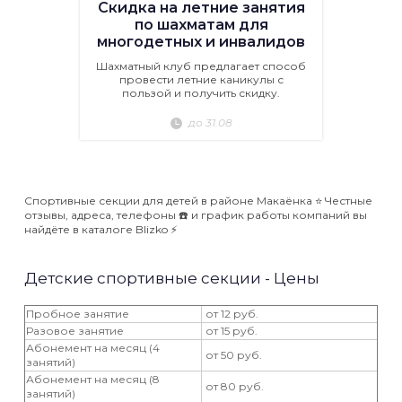
Скидка на летние занятия
по шахматам для
многодетных и инвалидов
Шахматный клуб предлагает способ
провести летние каникулы с
пользой и получить скидку.
до 31.08
Спортивные секции для детей в районе Макаёнка ⭐️ Честные
отзывы, адреса, телефоны ☎️ и график работы компаний вы
найдёте в каталоге Blizko ⚡️
Детские спортивные секции - Цены
Пробное занятие
от 12 руб.
Разовое занятие
от 15 руб.
Абонемент на месяц (4
от 50 руб.
занятий)
Абонемент на месяц (8
от 80 руб.
занятий)