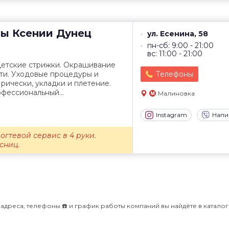
ты
Ксении Дунец
ул. Есенина, 58
пн-сб: 9:00 - 21:00
вс: 11:00 - 21:00
детские стрижки. Окрашивание
ти. Уходовые процедуры и
Телефоны
рически, укладки и плетение.
фессиональный...
Малиновка
Instagram
Напи
огтевой сервис в 4 руки.
сниц.
дреса, телефоны ☎️ и график работы компаний вы найдёте в каталоге 