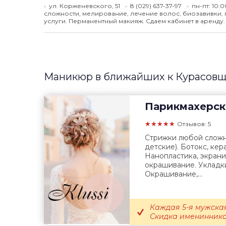
ул. Корженевского, 51
8 (029) 637-37-97
пн-пт: 10:
сложности, мелирование, лечение волос, биозавивки, 
услуги. Перманентный макияж. Сдаем кабинет в аренду.
Маникюр в ближайших к Курасовщ
Парикмахерск
★★★★★
Отзывов: 5
Стрижки любой сложн
детские). Ботокс, кер
Нанопластика, экрани
окрашивание. Укладк
Окрашивание,...
Каждая 5-я мужская
Скидка именинникам 