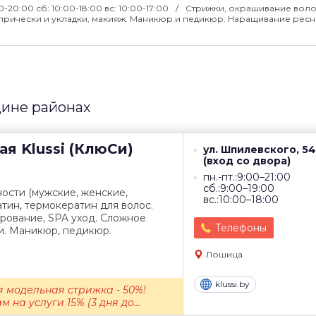
00-20:00 сб: 10:00-18:00 вс: 10:00-17:00
Стрижки, окрашивание вол
прически и укладки, макияж. Маникюр и педикюр. Наращивание ресн
ине районах
ая
Klussi (КлюСи)
ул. Шпилевского, 54
(вход со двора)
пн.-пт.:9:00–21:00
сб.:9:00–19:00
ости (мужские, женские,
вс.:10:00–18:00
атин, термокератин для волос.
рование, SPA уход. Сложное
Телефоны
и. Маникюр, педикюр.
Лошица
klussi.by
 модельная стрижка - 50%!
на услуги 15% (3 дня до...