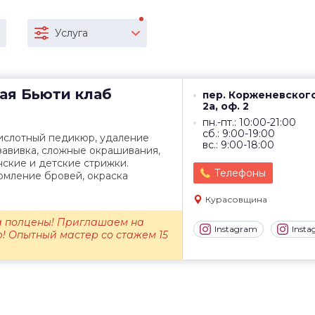
Услуга
ая
Бьюти клаб
пер. Корженевского
2а, оф. 2
пн.-пт.: 10:00-21:00
сб.: 9:00-19:00
ислотный педикюр, удаление
вс.: 9:00-18:00
завивка, сложные окрашивания,
нские и детские стрижки.
Телефоны
мление бровей, окраска
Курасовщина
а полцены! Приглашаем на
Instagram
Inst
! Опытный мастер со стажем 15