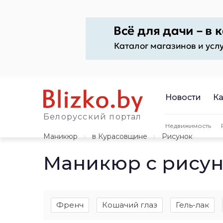
Новости
Ка
Белорусский портал
Недвижимость
Маникюр
в Курасовщине
Рисунок
Маникюр с рисун
Френч
Кошачий глаз
Гель-лак