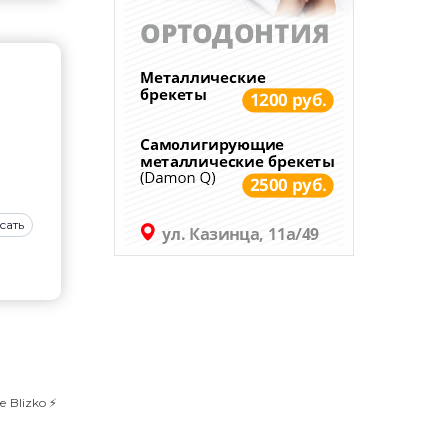
сать
Blizko ⚡️