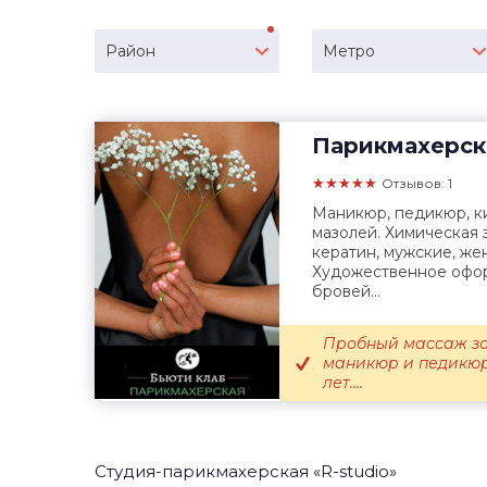
Район
Метро
Парикмахерск
★★★★★
Отзывов: 1
Маникюр, педикюр, к
мазолей. Химическая 
кератин, мужские, же
Художественное офор
бровей...
Пробный массаж з
маникюр и педикюр
лет....
Студия-парикмахерская «R-studio»