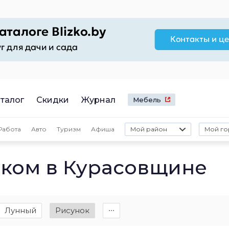
талог
Скидки
Журнал
Мебель
Работа
Авто
Туризм
Афиша
Мой район
Мой го
ком в Курасовщине
Лунный
Рисунок
∙∙∙