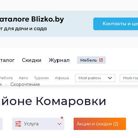
талог
Скидки
Журнал
Мебель
Работа
Авто
Туризм
Афиша
Мой район
Мой го
и
Скорочтение
айоне Комаровки
Услуга
Акции и скидки (2)