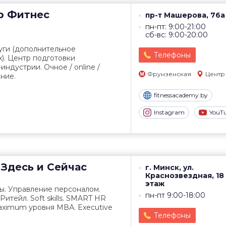
р
Фитнес
пр-т Машерова, 76а
пн-пт: 9:00-21:00
сб-вс: 9:00-20:00
уги (дополнительное
Телефоны
). Центр подготовки
ндустрии. Очное / online /
Фрунзенская
Центр
ние.
fitnessacademy.by
Instagram
YouT
Здесь и Сейчас
г. Минск, ул.
Краснозвездная, 18 
этаж
. Управление персоналом.
пн-пт 9:00-18:00
итейл. Soft skills. SMART HR
Maximum уровня МВА. Executive
Телефоны