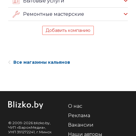
Бытовые услуги
Ремонтные мастерские
Добавить компанию
Все магазины кальянов
О нас
Реклама
© 2009-2026 blizko.by,
Вакансии
ЧУП «БарокМедиа»,
УНП 391272241, г.Минск
Наши авторы