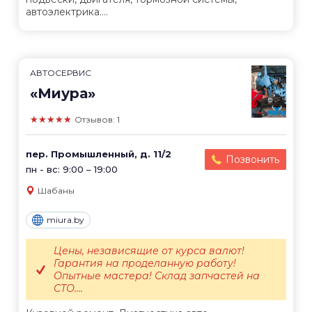
автоэлектрика....
АВТОСЕРВИС
«Миура»
★★★★★
Отзывов: 1
пер. Промышленный, д. 11/2
Позвонить
пн - вс: 9:00 – 19:00
Шабаны
miura.by
Цены, независящие от курса валют!
Гарантия на проделанную работу!
Опытные мастера! Склад запчастей на
СТО....