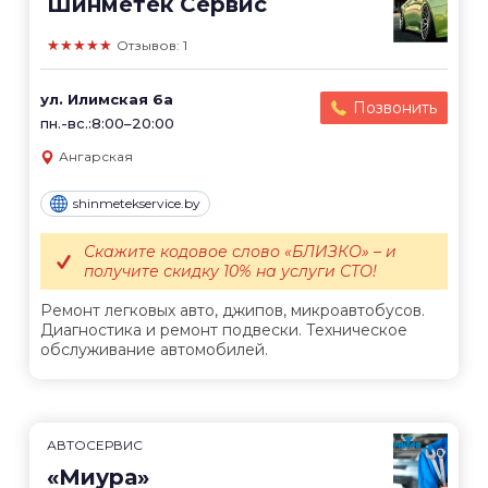
Шинметек Сервис
★★★★★
Отзывов: 1
ул. Илимская 6а
Позвонить
пн.-вс.:8:00–20:00
Ангарская
shinmetekservice.by
Скажите кодовое слово «БЛИЗКО» – и
получите скидку 10% на услуги СТО!
Ремонт легковых авто, джипов, микроавтобусов.
Диагностика и ремонт подвески. Техническое
обслуживание автомобилей.
АВТОСЕРВИС
«Миура»