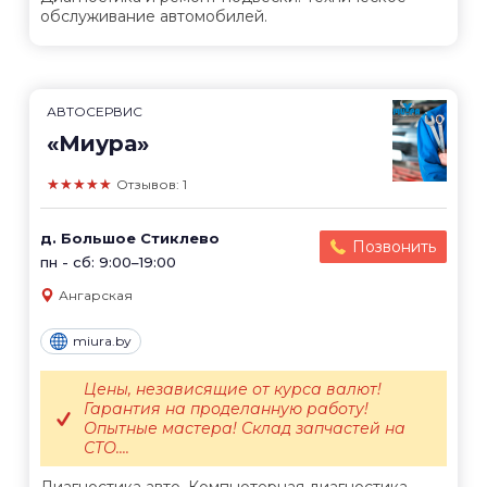
обслуживание автомобилей.
АВТОСЕРВИС
«Миура»
★★★★★
Отзывов: 1
д. Большое Стиклево
Позвонить
пн - сб: 9:00–19:00
Ангарская
miura.by
Цены, независящие от курса валют!
Гарантия на проделанную работу!
Опытные мастера! Склад запчастей на
СТО....