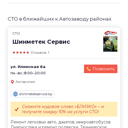
СТО в ближайших к Автозаводу районах
СТО
Шинметек Сервис
★★★★★
Отзывов: 1
ул. Илимская 6а
Позвонить
пн.-вс.:8:00–20:00
Ангарская
shinmetekservice.by
Скажите кодовое слово «БЛИЗКО» – и
получите скидку 10% на услуги СТО!
Ремонт легковых авто, джипов, микроавтобусов.
Диагностика и ремонт подвески. Техническое