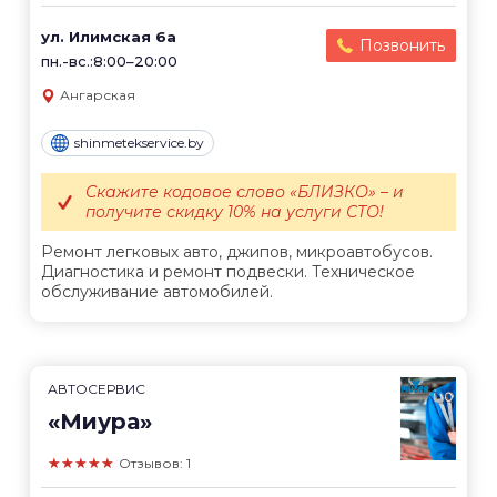
ул. Илимская 6а
Позвонить
пн.-вс.:8:00–20:00
Ангарская
shinmetekservice.by
Скажите кодовое слово «БЛИЗКО» – и
получите скидку 10% на услуги СТО!
Ремонт легковых авто, джипов, микроавтобусов.
Диагностика и ремонт подвески. Техническое
обслуживание автомобилей.
АВТОСЕРВИС
«Миура»
★★★★★
Отзывов: 1