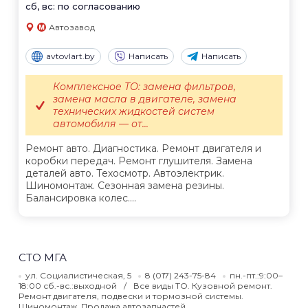
сб, вс: по согласованию
Автозавод
avtovlart.by
Написать
Написать
Комплексное ТО: замена фильтров,
замена масла в двигателе, замена
технических жидкостей систем
автомобиля — от...
Ремонт авто. Диагностика. Ремонт двигателя и
коробки передач. Ремонт глушителя. Замена
деталей авто. Техосмотр. Автоэлектрик.
Шиномонтаж. Сезонная замена резины.
Балансировка колес....
СТО МГА
ул. Социалистическая, 5
8 (017) 243-75-84
пн.-пт.:9:00–
18:00 сб.-вс.:выходной
Все виды ТО. Кузовной ремонт.
Ремонт двигателя, подвески и тормозной системы.
Шиномонтаж. Продажа автозапчастей.