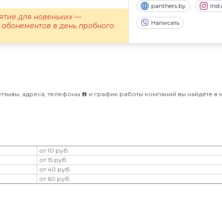
panthers.by
Ins
ятие для новеньких —
Написать
 абонементов в день пробного
отзывы, адреса, телефоны ☎️ и график работы компаний вы найдёте в 
от 10 руб.
от 15 руб.
от 40 руб.
от 60 руб.