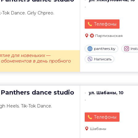
k-Tok Dance. Girly Chpreo.
Телефоны
Партизанская
panthers.by
Ins
ятие для новеньких —
Написать
 абонементов в день пробного
Panthers dance studio
ул. Шабаны, 10
gh Heels. Tik-Tok Dance.
Телефоны
Шабаны