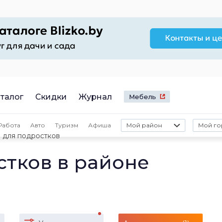
талог
Скидки
Журнал
Мебель
Работа
Авто
Туризм
Афиша
Мой район
Мой го
 для подростков
стков в районе