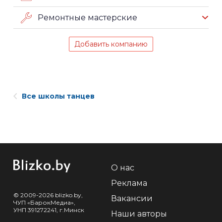
Ремонтные мастерские
Добавить компанию
Все школы танцев
О нас
Реклама
© 2009-2026 blizko.by,
Вакансии
ЧУП «БарокМедиа»,
УНП 391272241, г.Минск
Наши авторы