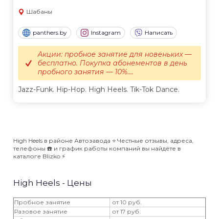
Шабаны
panthers.by
Instagram
Написать
Акции: пробное занятие для новеньких —
бесплатно. Покупка абонементов в день
пробного занятия — 10%....
Jazz-Funk. Hip-Hop. High Heels. Tik-Tok Dance.
High Heels в районе Автозавода ⭐️ Честные отзывы, адреса,
телефоны ☎️ и график работы компаний вы найдёте в
каталоге Blizko ⚡️
High Heels - Цены
Пробное занятие
от 10 руб.
Разовое занятие
от 17 руб.