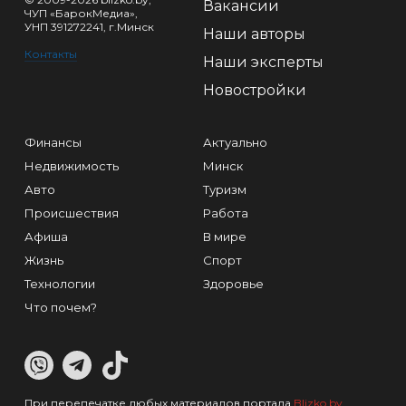
Вакансии
ЧУП «БарокМедиа»,
УНП 391272241, г.Минск
Наши авторы
Контакты
Наши эксперты
Новостройки
Финансы
Актуально
Недвижимость
Минск
Авто
Туризм
Происшествия
Работа
Афиша
В мире
Жизнь
Спорт
Технологии
Здоровье
Что почем?
При перепечатке любых материалов портала
Blizko.by