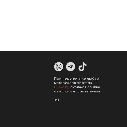
При перепечатке любых
материалов портала
Blizko.by
активная ссылка
на источник обязательна
18+