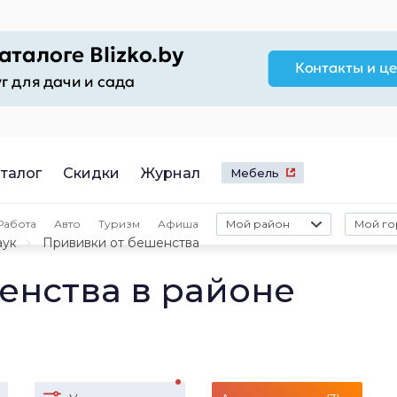
талог
Скидки
Журнал
Мебель
Работа
Авто
Туризм
Афиша
Мой район
Мой го
аук
Прививки от бешенства
енства в районе