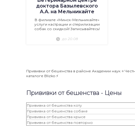
Ветеринарном центре
доктора Базылевского
А.А. на Мельникайте
В филиале «Минск-Мельникайте»
услуги кастрации и стерилизации
собак со скидкой! Записывайтесь!
до 20.08
Прививки от бешенства в районе Академии наук ⭐️ Чест
каталоге Blizko ⚡️
Прививки от бешенства - Цены
Прививка от бешенства коту
Прививка от бешенства собаке
Прививка от бешенства крысе
Прививка от бешенства повторно