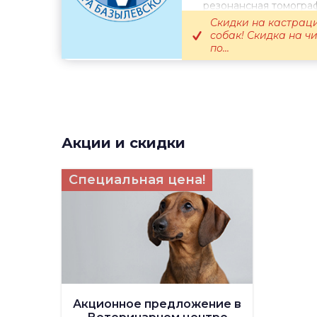
резонансная томогра
терапия. Онкология. О
Скидки на кастрац
собак! Скидка на ч
по...
Акции и скидки
Специальная цена!
Акционное предложение в