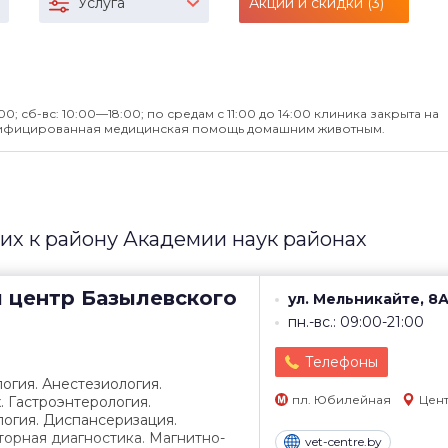
Услуга
Акции и скидки (3)
00; сб-вс: 10:00—18:00; по средам с 11:00 до 14:00 клиника закрыта на
ифицированная медицинская помощь домашним животным.
х к району Академии наук районах
 центр
Базылевского
ул. Мельникайте, 8
пн.-вс.: 09:00-21:00
Телефоны
огия. Анестезиология.
пл. Юбилейная
Цен
 Гастроэнтерология.
огия. Диспансеризация.
орная диагностика. Магнитно-
vet-centre.by