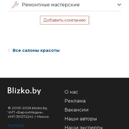
Ремонтные мастерские
Добавить компанию
Все салоны красоты
О нас
Реклама
© 2009-2026 blizko.by,
Вакансии
ЧУП «БарокМедиа»,
УНП 391272241, г.Минск
Наши авторы
Контакты
Наши эксперты