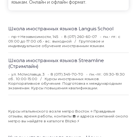
языкам. Онлайн и офлайн формат.
Школа иностранных языков Languis School
пр-т Независимости, 145
8 (017) 260-60-07
пн.- пт.: с
09:00 до 17:00 сб.- вс.: выходной
Групповое и
индивидуальное обучение иностранным языкам.
Школа иностранных языков Streamline
(Стримлайн)
ул. Мстиславца, 3
8 (017) 349-70-70
пн.-пт.: 09:30-19:30
сб.. 10:00-15:00
Курсы иностранных языков.
Корпоративное обучение. Подготовка к международным
экзаменам. Курсы повышения квалификации.
Курсы итальянского возле метро Восток ⭐️ Правдивые
отзывы, время работы, контакты ☎️ и адреса компаний около
метро вы найдёте в каталоге Blizko ⚡️