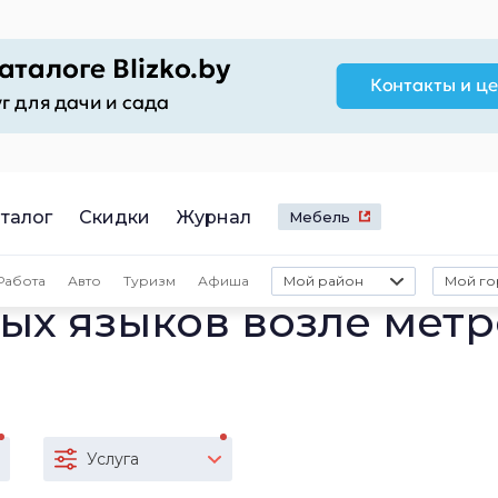
талог
Скидки
Журнал
Мебель
Работа
Авто
Туризм
Афиша
Мой район
Мой го
ых языков возле метр
Услуга