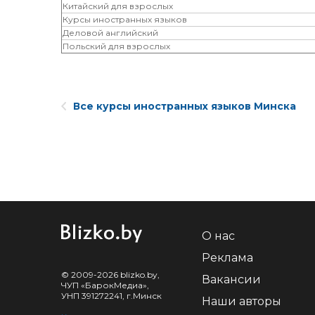
Китайский для взрослых
Курсы иностранных языков
Деловой английский
Польский для взрослых
Все курсы иностранных языков Минска
О нас
Реклама
© 2009-2026 blizko.by,
Вакансии
ЧУП «БарокМедиа»,
УНП 391272241, г.Минск
Наши авторы