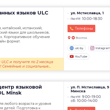
анных языков
ULC
ул. Мстиславца, 1
пн-пт: 10:00–18:30
, китайский, испанский,
Телефоны
ский языки для школьников,
ых. Корпоративное обучение
Восток
айн формат.
ulc.by
Instagra
YouTube
 ULC и получите по 2 месяца
! Семейные и социальные...
центр языковой
ул. П. Мстиславца, 
Минска
L Minsk
пн-пт: 9:00–19:00
сб: 10:00–14:00
я любого возраста и уровня
ля детей. Подготовка к