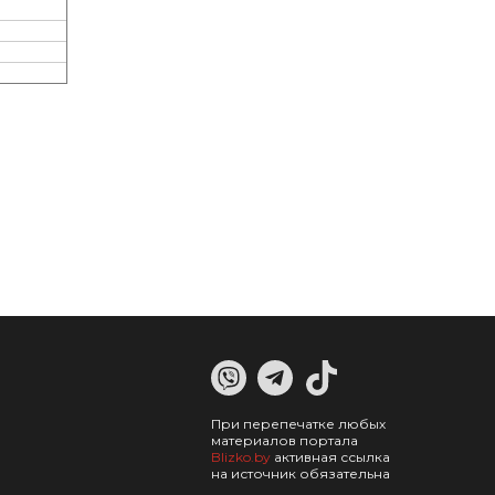
При перепечатке любых
материалов портала
Blizko.by
активная ссылка
на источник обязательна