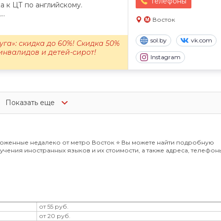
Телефоны
а к ЦТ по английскому.
..
Восток
sol.by
vk.com
га»: скидка до 60%! Скидка 50%
инвалидов и детей-сирот!
Instagram
Показать еще
оженные недалеко от метро Восток ⭐️ Вы можете найти подробную
чения иностранных языков и их стоимости, а также адреса, телефон
от 55 руб.
от 20 руб.