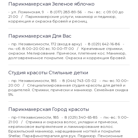
Парикмахерская Зеленое яблочко
ул. Ложинская, 9
8 (017) 283-89-56
пн.- вс.: с 09:00 до
21:00
Парикмахерские услуги, маникюр и педикюр,
коррекция и окраска бровей и ресниц.
Парикмахерская Для Вас
пр. Независимости, 172 (вход в арку)
8 (029) 642-16-86
пн.-сб.:8:00–20:00 вс.:10:00–17:00
Креативные стрижки,
окраски. Мелирование. Прически, плетение кос. Маникюр,
долговременное покрытие. Окраска и коррекция бровей.
Студия красоты Стильные детки
пр. Независимости, 185
8 (044) 743-03-02
пн.-вс.:10:00–
20:00
Специализированная студия красоты для детей и
родителей. Стрижки, прически и маникюр. Семейная скидка
5%.
Парикмахерская Город красоты
пр-т Независимости, 185
8 (029) 340-65-85
пн.-вс.: 9:00–
21:00
Стрижка и окраска волос, укладки и прически,
кератиновое выпрямление и ламинирование волос.
Бразильский маникюр, наращивание ногтей и покрытие
Shellac. Парафинотерапия для рук. Педикюр. Пенсионные