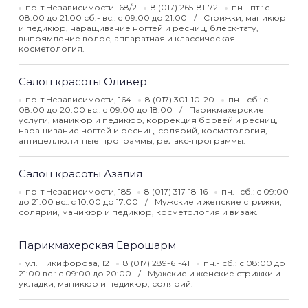
пр-т Независимости 168/2
8 (017) 265-81-72
пн.- пт.: c
08:00 до 21:00 сб.- вс.: c 09:00 до 21:00
Стрижки, маникюр
и педикюр, наращивание ногтей и ресниц, блеск-тату,
выпрямление волос, аппаратная и классическая
косметология.
Салон красоты Оливер
пр-т Независимости, 164
8 (017) 301-10-20
пн.- сб.: c
08:00 до 20:00 вс.: c 09:00 до 18:00
Парикмахерские
услуги, маникюр и педикюр, коррекция бровей и ресниц,
наращивание ногтей и ресниц, солярий, косметология,
антицеллюлитные программы, релакс-программы.
Салон красоты Азалия
пр-т Независимости, 185
8 (017) 317-18-16
пн.- сб.: c 09:00
до 21:00 вс.: c 10:00 до 17:00
Мужские и женские стрижки,
солярий, маникюр и педикюр, косметология и визаж.
Парикмахерская Еврошарм
ул. Никифорова, 12
8 (017) 289-61-41
пн.- сб.: с 08:00 до
21:00 вс.: с 09:00 до 20:00
Мужские и женские стрижки и
укладки, маникюр и педикюр, солярий.