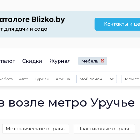
талог
Скидки
Журнал
Мебель
Работа
Авто
Туризм
Афиша
Мой район
Мой го
в возле метро Уручье
Металлические оправы
Пластиковые оправы