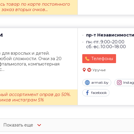
есь товар по карте постоянного
 заказ вторых очков...
и
пр-т Независимости
пн.-пт.:9:00–20:00
сб.-вс.:10:00–18:00
для взрослых и детей.
юбой сложности. Очки за 20
Телефоны
фтальмолога, компьютерная
...
Уручье
armati.by
Insta
facebook
ный ассортимент оправ до 50%.
чиков инстаграм 5%
Показать еще