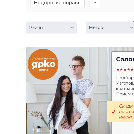
Недорогие оправы
∙∙∙
Район
Метро
Сало
★★★★★
Подбор 
Изготов
кратчай
Прием о
Скидки
постоя
именин