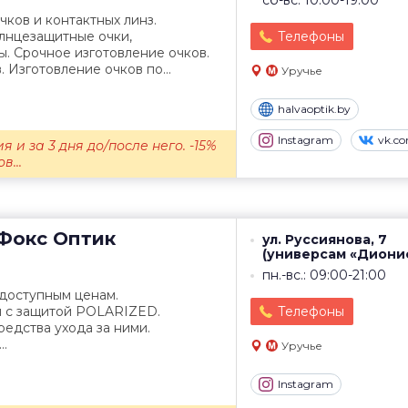
сб-вс: 10:00-19:00
ков и контактных линз.
олнцезащитные очки,
Телефоны
. Срочное изготовление очков.
 Изготовление очков по...
Уручье
halvaoptik.by
Instagram
vk.c
я и за 3 дня до/после него. -15%
в...
Фокс Оптик
ул. Руссиянова, 7
(универсам «Диони
пн.-вс.: 09:00-21:00
 доступным ценам.
 с защитой POLARIZED.
Телефоны
редства ухода за ними.
..
Уручье
Instagram