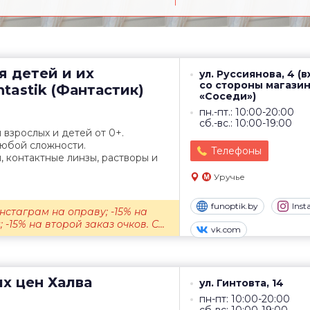
я детей и их
ул. Руссиянова, 4 (
со стороны магази
tastik (Фантастик)
«Соседи»)
пн.-пт.: 10:00-20:00
сб.-вс.: 10:00-19:00
 взрослых и детей от 0+.
любой сложности.
Телефоны
 контактные линзы, растворы и
Уручье
funoptik.by
Ins
нстаграм на оправу; -15% на
-15% на второй заказ очков. С...
vk.com
их цен
Халва
ул. Гинтовта, 14
пн-пт: 10:00-20:00