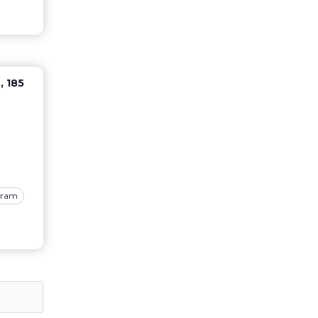
, 185
gram